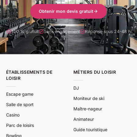
Obtenir mon devis gratuit
100 % gratuit
Sans engagement
Réponse sous 24-48 h
ÉTABLISSEMENTS DE
MÉTIERS DU LOISIR
LOISIR
DJ
Escape game
Moniteur de ski
Salle de sport
Maître-nageur
Casino
Animateur
Parc de loisirs
Guide touristique
Bowling