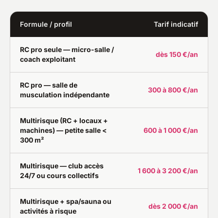
Formule / profil
Tarif indicatif
RC pro seule — micro-salle /
dès 150 €/an
coach exploitant
RC pro — salle de
300 à 800 €/an
musculation indépendante
Multirisque (RC + locaux +
machines) — petite salle <
600 à 1 000 €/an
300 m²
Multirisque — club accès
1 600 à 3 200 €/an
24/7 ou cours collectifs
Multirisque + spa/sauna ou
dès 2 000 €/an
activités à risque