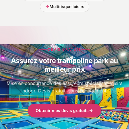
Multirisque loisirs
DEVIS GRATUIT
Assurez votre trampoline park au
meilleur prix
Mise en concurrence des assureurs spécialisés loisirs
indoor. Devis gratuit, sans engagement.
Obtenir mes devis gratuits