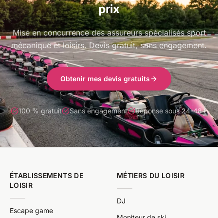
prix
Mise en concurrence des assureurs spécialisés sport
mécanique et loisirs. Devis gratuit, sans engagement.
Obtenir mes devis gratuits
100 % gratuit
Sans engagement
Réponse sous 24-48 h
ÉTABLISSEMENTS DE
MÉTIERS DU LOISIR
LOISIR
DJ
Escape game
Moniteur de ski