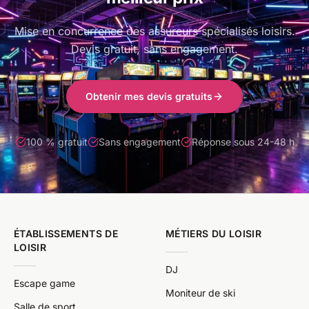
Mise en concurrence des assureurs spécialisés loisirs.
Devis gratuit, sans engagement.
Obtenir mes devis gratuits
100 % gratuit
Sans engagement
Réponse sous 24-48 h
ÉTABLISSEMENTS DE
MÉTIERS DU LOISIR
LOISIR
DJ
Escape game
Moniteur de ski
Salle de sport