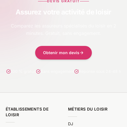
DEVIS GRATUIT
Assurez votre activité de loisir
Comparez les assureurs spécialisés du loisir en 2
minutes. Gratuit, sans engagement.
Obtenir mon devis
100 % gratuit
Sans engagement
Réponse sous 24-48 h
ÉTABLISSEMENTS DE
MÉTIERS DU LOISIR
LOISIR
DJ