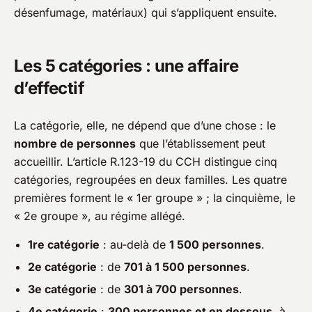
désenfumage, matériaux) qui s’appliquent ensuite.
Les 5 catégories : une affaire
d’effectif
La catégorie, elle, ne dépend que d’une chose : le
nombre de personnes
que l’établissement peut
accueillir. L’article R.123-19 du CCH distingue cinq
catégories, regroupées en deux familles. Les quatre
premières forment le « 1er groupe » ; la cinquième, le
« 2e groupe », au régime allégé.
1re catégorie
: au-delà de
1 500 personnes
.
2e catégorie
: de
701 à 1 500 personnes
.
3e catégorie
: de
301 à 700 personnes
.
4e catégorie
:
300 personnes et en dessous
, à