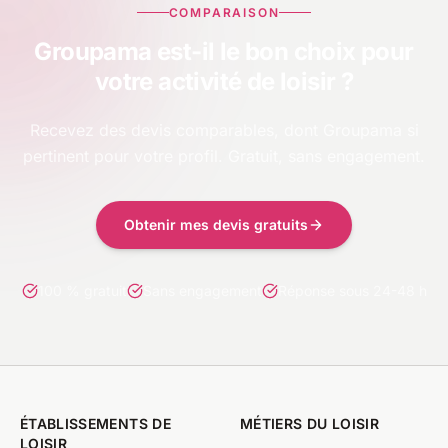
COMPARAISON
Groupama est-il le bon choix pour
votre activité de loisir ?
Recevez des devis comparables, dont Groupama si
pertinent pour votre profil. Gratuit, sans engagement.
Obtenir mes devis gratuits
100 % gratuit
Sans engagement
Réponse sous 24-48 h
ÉTABLISSEMENTS DE
MÉTIERS DU LOISIR
LOISIR